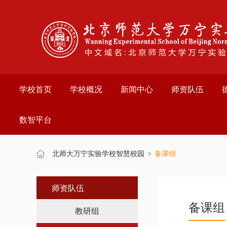
欢
迎
进
入
万
宁
实
验
学校首页
学校概况
新闻中心
师资队伍
学
校,
盲
数智平台
人
用
户
使
北师大万宁实验学校智慧校园
>
备课组
用
操
作
师资队伍
智
备课组
能
教研组
引