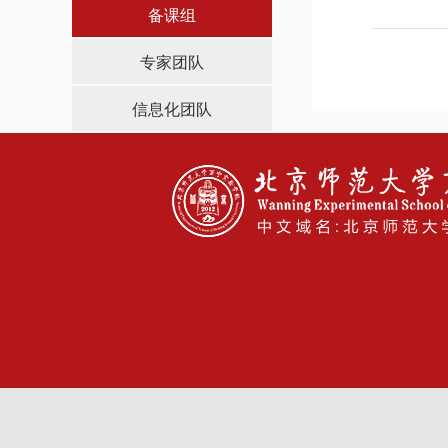
导，
备课组
请
按
专家团队
快
捷
信息化团队
键
Ctrl+Alt+9